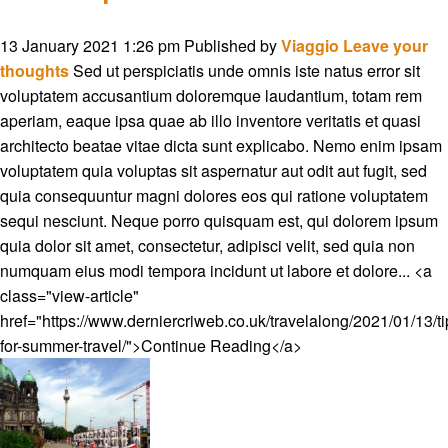
13 January 2021 1:26 pm
Published by
Viaggio
Leave your
thoughts
Sed ut perspiciatis unde omnis iste natus error sit
voluptatem accusantium doloremque laudantium, totam rem
aperiam, eaque ipsa quae ab illo inventore veritatis et quasi
architecto beatae vitae dicta sunt explicabo. Nemo enim ipsam
voluptatem quia voluptas sit aspernatur aut odit aut fugit, sed
quia consequuntur magni dolores eos qui ratione voluptatem
sequi nesciunt. Neque porro quisquam est, qui dolorem ipsum
quia dolor sit amet, consectetur, adipisci velit, sed quia non
numquam eius modi tempora incidunt ut labore et dolore... <a
class="view-article"
href="https://www.derniercriweb.co.uk/travelalong/2021/01/13/ti
for-summer-travel/">Continue Reading</a>