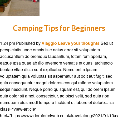
Camping Tips for Beginners
1:24 pm
Published by
Viaggio
Leave your thoughts
Sed ut
perspiciatis unde omnis iste natus error sit voluptatem
accusantium doloremque laudantium, totam rem aperiam,
eaque ipsa quae ab illo inventore veritatis et quasi architecto
beatae vitae dicta sunt explicabo. Nemo enim ipsam
voluptatem quia voluptas sit aspernatur aut odit aut fugit, sed
quia consequuntur magni dolores eos qui ratione voluptatem
sequi nesciunt. Neque porro quisquam est, qui dolorem ipsum
quia dolor sit amet, consectetur, adipisci velit, sed quia non
numquam eius modi tempora incidunt ut labore et dolore... <a
class="view-article"
href="https://www.derniercriweb.co.uk/travelalong/2021/01/13/